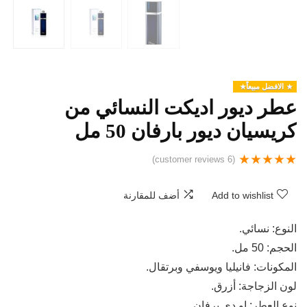
الافضل مبيعاً
عطر ديور اديكت النسائي من
كريسيان ديور بارفان 50 مل
★
★
★
★
★
customer reviews)
6
(
Add to wishlist
أضف للمقارنة
النوع: نسائي.
الحجم: 50 مل.
المكونات: فانيليا ويوسفي وبرتقال.
لون الزجاجة: أزرق.
نوع العطر: او دى برفان.