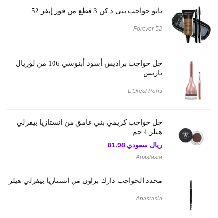
تاتو حواجب بني داكن 3 قطع من فور إيفر 52
Forever 52
جل حواجب براديس أسود أبنوسي 106 من لوريال
باريس
L'Oreal Paris
جل حواجب كريمي بني غامق من انستازيا بيفرلي
هيلز 4 جم
ريال سعودي
81.98
Anastasia
محدد الحواجب دارك براون من انستازيا بيفرلي هيلز
Anastasia