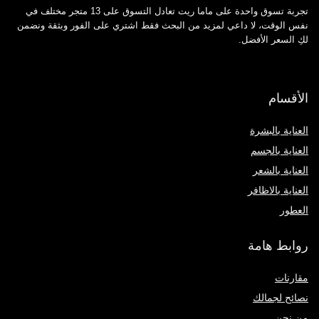
تجربة تسوق واحدة على ماما ريت تعادل التسوق على 13 متجر مختلف في
نفس الوقت، لا داعي لمزيد من البحث فقط اشتري على الفور وبثقة ونضمن
لكِ السعر الأفضل.
الأقسام
العناية بالبشرة
العناية بالجسم
العناية بالشعر
العناية بالاظافر
العطور
روابط هامة
مقارنات
نصائح لجمالك
من نحن