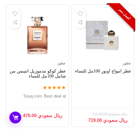
أفضل سعر
عطور
عطور
عطر امواج اونور 100مل للنساء
عطر كوكو مدموزيل انتينس من
شانيل 100مل للنساء
★
★
★
★
★
souq.com
Best deal at:
ريال سعودي
1,176.00
ريال سعودي
470.00
ريال سعودي
719.00