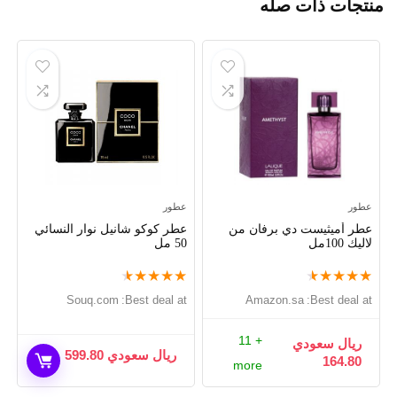
منتجات ذات صله
عطور
عطور
عطر أميثيست دي برفان من
عطر كوكو شانيل نوار النسائي
لاليك 100مل
50 مل
★
★
★
★
★
★
★
★
★
★
souq.com
Best deal at:
amazon.sa
Best deal at:
+ 11
ريال سعودي
ريال سعودي
599.80
164.80
more