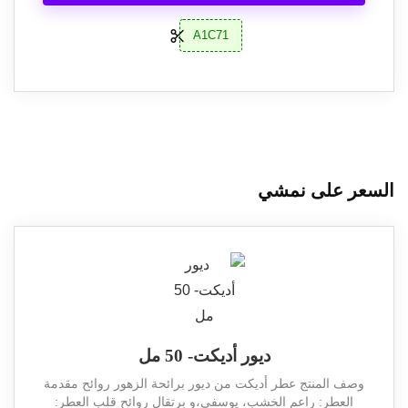
A1C71
السعر على نمشي
ديور أديكت- 50 مل
وصف المنتج عطر أديكت من ديور برائحة الزهور روائح مقدمة
العطر: راعم الخشب، يوسفي،و برتقال روائح قلب العطر: