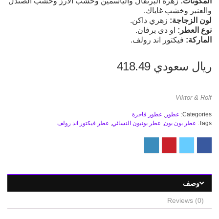
المكونات:
زهرة البرتقال والياسمين وخشب الأرز وخشب الصندل
والعنبر وخشب غاياك.
لون الزجاجة:
زهري داكن.
نوع العطر:
او دى برفان.
الماركة:
فيكتور اند رولف.
ريال سعودي
418.49
Viktor & Rolf
Categories:
عطور
,
عطور فاخرة
Tags:
عطر بون بون
,
عطر بونبون النسائي
,
عطر فيكتور اند رولف
وصف
Reviews (0)