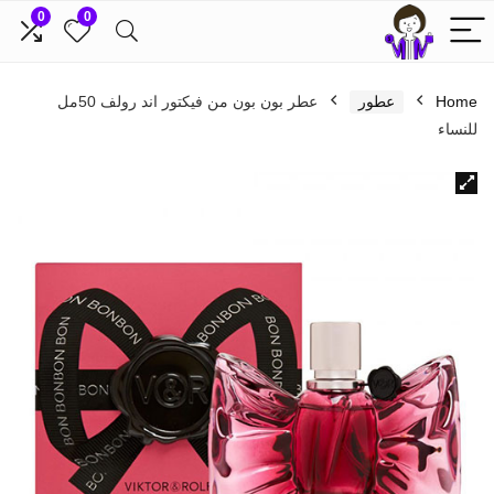
0
0
Home
عطور
عطر بون بون من فيكتور اند رولف 50مل
للنساء