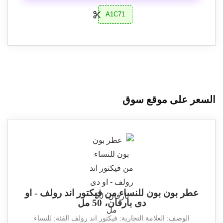
A1C71
السعر على موقع سوق
عطر بون بون للنساء من فيكتور اند رولف - او
دى بارفان، 50 مل
الوصف: العلامة التجارية: فيكتور اند رولف الفئة: للنساء