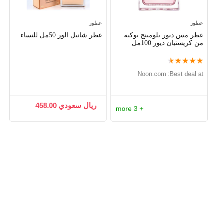
عطور
عطور
عطر مس ديور بلومينج بوكيه
عطر شانيل الور 50مل للنساء
من كريستيان ديور 100مل
★
★
★
★
★
noon.com
Best deal at:
ريال سعودي
458.00
+ 3 more