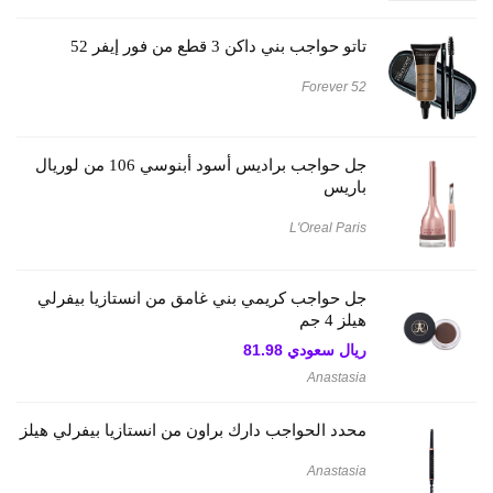
تاتو حواجب بني داكن 3 قطع من فور إيفر 52
Forever 52
جل حواجب براديس أسود أبنوسي 106 من لوريال
باريس
L'Oreal Paris
جل حواجب كريمي بني غامق من انستازيا بيفرلي
هيلز 4 جم
ريال سعودي
81.98
Anastasia
محدد الحواجب دارك براون من انستازيا بيفرلي هيلز
Anastasia