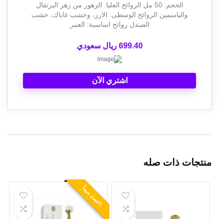
الحجم: 50 مل الروائح العليا: الزهور من زهر البرتقال
والياسمين الروائح الوسطى: الارز، وخشب غاياك، خشب
الصندل روائح اساسية: العنبر
699.40 ريال سعودي
اشتري الآن
منتجات ذات صله
الافضل مبيعاً